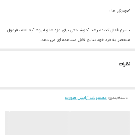
✔️ویژگی ها :
• سرم فعال کننده رشد "خوشبختی برای مژه ها و ابروها" به لطف فرمول
منحصر به فرد خود نتایج قابل مشاهده ای می دهد.
• به طور موثر بر تراکم، کمیت، طول مژه ها و ابروها تأثیر می گذارد
• فولیکول های مو را تقویت می کند، رشد مژه ها و ابروها را تحریک می
نظرات
کند، حجم آنها را افزایش می دهد
• از سفید شدن موها جلوگیری می کند
• با کمپلکس پپتیدی 2 در 1 از ریزش مژه ها و ابروها جلوگیری می کند
دسته‌بندی
:
محصولات آرایش صورت
• رنگدانه طبیعی مو را بازیابی می کند، آنها را تقویت می کند.
• حاوی عصاره شاه بلوط اسبی و گزنه سیبری
• کمپلکس بیو گیاهی با تقویت ریشه ابروها و مژه ها را سالم تر می کند.
• مجموعه Aquaftem ® اکسیژن و مواد فعال را به فولیکول های مو می