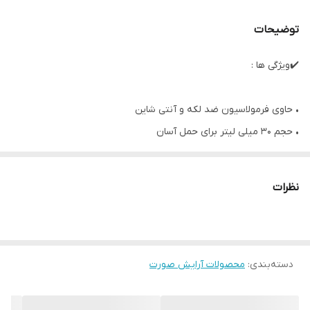
توضیحات
✔️ویژگی ها :
• حاوی فرمولاسیون ضد لکه و آنتی شاین
• حجم 30 میلی لیتر برای حمل آسان
• ایجاد پایه‌ای مات و بدون چربی برای آرایش
• صاف کردن پوست و پنهان کردن عیوب
نظرات
• چسبندگی بهتر آرایش بر روی آن
• جلوگیری از چروک‌زدگی بر اثر چروک‌ها
• جلوگیری از ریزش آرایش
دسته‌بندی
:
• دوام بسیار بالا تا پایان روز
محصولات آرایش صورت
• افزایش ماندگاری آرایش
• مناسب برای هر نوع پوست