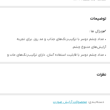
توضیحات
✔️ویژگی ها :
• مداد چشم دو‌سر با ترکیب‌رنگ‌های جذاب و مد روز، برای تجربه
آرایش‌های متنوع چشم.
• مداد چشم دو‌سر با قابلیت استفاده آسان. دارای ترکیب‌رنگ‌های مات و
درخشان (اکلیلی) که داشتن آن‌ها ضروری است.
• با پوشش‌دهی رنگی عالی، حس راحتی روی پوست و حاوی ویتامین E.
نظرات
• با مدادهای چشم دوطرفه OnColour Duo، به‌راحتی می‌توانید
آرایش‌های چشم جذاب و جدیدی خلق کنید.
• هر یک از این مدادهای دوطرفه دارای ترکیبی از رنگ‌های مد روز هستند
دسته‌بندی
:
محصولات آرایش صورت
و می‌توان از آن‌ها هم به‌عنوان خط‌چشم (سرمه) استفاده کرد و هم با
محو و ترکیب کردن رنگ‌ها، آرایش چشمی کامل و متفاوت ایجاد نمود.