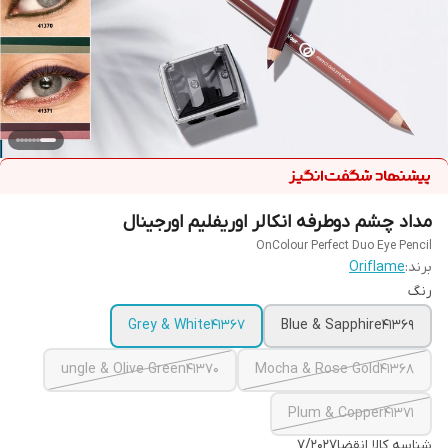
مداد چشم دوطرفه انکالر اوریفلیم اورجینال
OnColour Perfect Duo Eye Pencil
برند:
Oriflame
رنگ
Grey & White41367
Blue & Sapphire41369
ungle & Olive Green41370
Mocha & Rose Gold41368
Plum & Copper41371
شناسه کالا
انقضا۷/۲۰۲۷