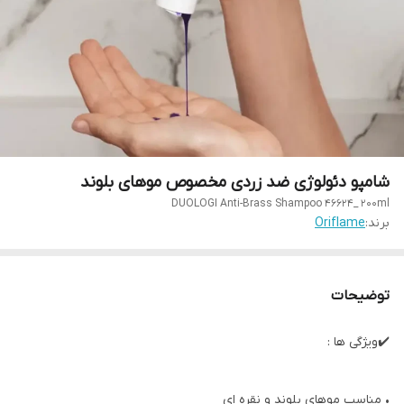
شامپو دئولوژی ضد زردی مخصوص موهای بلوند
DUOLOGI Anti-Brass Shampoo 46624_ 200ml
برند:
Oriflame
توضیحات
✔️ویژگی ها :
• مناسب موهای بلوند و نقره ای