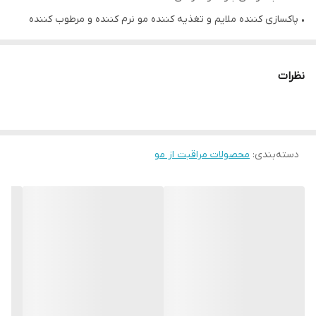
• پاکسازی کننده ملایم و تغذیه کننده مو نرم کننده و مرطوب کننده
• خنثی کننده ته رنگ نارنجی و زرد و طولانی تر شدن دوام رنگ موی
بلوند و نقره ای
نظرات
• بدون سیلیکون و پارابن بدون سولفات
• 250 میل
دسته‌بندی
:
محصولات مراقبت از مو