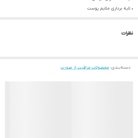
• لایه برداری ملایم پوست
• پاکسازی کننده و درخشان کننده پوست
• مناسب برای پاک کردن آرایش چشم و صورت
نظرات
• کاهش دهنده چربی اضافه پوست • بدون خشک کردن پوست
✔️ترکیبات:
• عصاره آلوئه ورا
دسته‌بندی
:
• آب آناناس: حاوی ویتامین C و A
محصولات مراقبت از صورت
• اسیدسالیسیلیک
• اسید گلیکولیک
• بدون الکل، پارابن و سیلیکون
• حجم 125 میل