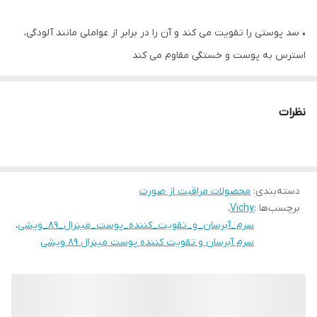
• سد پوستی را تقویت می کند و آن را در برابر از عواملی مانند آلودگی،
استرس به پوست و خستگی مقاوم می کند
• غنی از آب آتشفشانی ویشی با بالاترین غلظت مواد معدنی
• دارای بافتی سبک که به سرعت جذب پوست می شود
نظرات
• افزایش‌ دهنده مقاومت پوست در برابر علائم پیری
• پوست را آبرسانی، حجیم و شاداب می کند
• فاقد پارابن، عطر، روغن، الکل و سیلیکون
دسته‌بندی
:
• آبرسانی و مرطوب کنندگی قوی
محصولات مراقبت از صورت
برچسب‌ها :
Vichy
،
• کاهش قرمزی و سوزش پوست
سرم_آبرسان_و_تقویت_کننده_پوست_مینرال_89_ویشی
،
• رفع دهیدراتگی و کدری پوست
سرم آبرسان و تقویت کننده پوست مینرال 89 ویشی
• شاداب و شفاف کننده پوست
• حجیم و سفت کردن صورت
• کاهش چین و چروک صورت