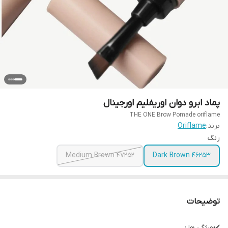
پماد ابرو دوان اوریفلیم اورجینال
THE ONE Brow Pomade oriflame
برند:
Oriflame
رنگ
47252 Medium Brown
46253 Dark Brown
توضیحات
✔️ویژگی ها :