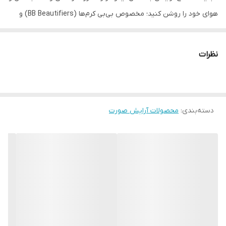
هوای خود را روشن کنید؛ مخصوص بی‌بی کرم‌ها (BB Beautifiers) و
استایلرهای صورت.
• روحیه و روتین زیبایی شما را شاداب‌تر می‌کند
نظرات
• پایان بی‌نقص با بی‌بی کرم‌ها و محصولات آرایشی صورت
• کار محو و یکدست کردن آرایش را آسان می‌سازد
• خورشید را به روتین زیبایی خود بیاورید!
دسته‌بندی
:
محصولات آرایش صورت
• این اسفنج آرایشی لیموشکل در رنگ زرد پرانرژی ساخته شده تا هنگام
استفاده از بی‌بی کرم‌ها و استایلرهای صورت، آرایش شما را یکدست و
طبیعی روی پوست محو کند.
• جنس: PU
• ابعاد: ۴.۵ × ۴.۵ × ۷.۲ سانتی‌متر