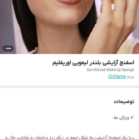
اسفنج آرایشی بلندر لیمویی اوریفلیم
Sun-Kissed Make-Up Sponge
برند:
Oriflame
توضیحات
✔ ویژگی ها :
• با یک اسفنج آرایشی به شکل لیمو در رنگ زرد درخشان و شاداب، حال و