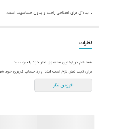
• ایده‌آل برای اصلاحی راحت و بدون حساسیت است.
• این ژل با فرمولاسیون ملایم و عصاره‌های طبیعی، پوست
• ترکیبات غنی و مغذی این ژل اصلاح، شامل عصاره‌های
• این محصول فاقد الکل و مواد مضر بوده و برای پوست
نظرات
• با استفاده از ژل اصلاح تسکین دهنده فمینله اوریفلیم
• این ژل به راحتی روی پوست پخش شده و تیغ را به نرم
شما هم درباره این محصول نظر خود را بنویسید.
برای ثبت نظر، لازم است ابتدا وارد حساب کاربری خود شو
✔️مواد سازنده:
افزودن نظر
• عصاره آلوئه‌ورا جهت تسکین و آبرسانی
• عصاره گل بابونه برای کاهش التهاب و قرمزی
• ویتامین E برای محافظت از پوست
• عصاره چای سبز برای کاهش التهابات پوستی