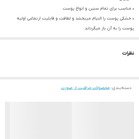
• مناسب برای تمام سنین و انواع پوست
• خشکی پوست را التیام میبخشد و لطافت و قابلیت ارتجاعی اولیه
پوست را به آن باز میگرداند.
• با فرمولی خاص از موم عسل و روغن های گیاهی ساخته شده است.
• حاوی ویتامین E
نظرات
• مناسب برای لبها، صورت، پوست دور ناخن، خشكى آرنجها و قوزك پا و
يا هر قسمتی از پوست که خشک، زبر یا حساس شده همچنین در التیام
و بهبود هرچه سریعتر زخمهای بدن تاثیر اعجاب انگيزى دارد .
دسته‌بندی
:
محصولات مراقبت از صورت
• به دلیل دارا بودن موم عسل برای ترمیم زخم و یا برای سوختگی و یا
تبخال واقعا معجزه آسا میباشد.
• حاوی روغن دانه تمشک طبیعی برای آبرسانی و روشن کردن پوست
• حجم10.5 میل