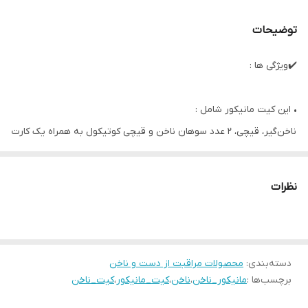
توضیحات
✔️ویژگی ها :
• این کیت مانیکور شامل :
ناخن‌گیر، قیچی، ۲ عدد سوهان ناخن و قیچی کوتیکول به همراه یک کارت
که جزئیات هر مرحله را شرح می‌دهد.
• هر آنچه برای کوتاه کردن و فرم دادن به ناخن‌هایتان نیاز دارید
نظرات
• کیت مانیکور در کیف دستی مخصوص خود نگهداری می‌شود
• تمام چیزی که برای کوتاه کردن و مرتب کردن ناخن‌هایتان نیاز دارید
• اندازه: ۱۲ × ۱۰ × ۱.۵ سانتیمتر
دسته‌بندی
:
محصولات مراقبت از دست و ناخن
برچسب‌ها :
مانیکور_ناخن
،
ناخن
،
کیت_مانیکور
،
کیت_ناخن