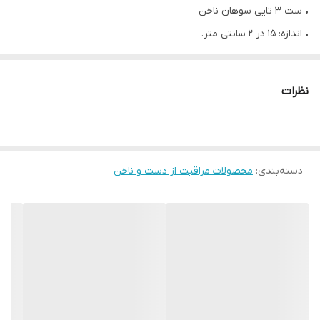
• ست 3 تایی سوهان ناخن
• اندازه: 15 در 2 سانتی متر.
• یک ست سوهان ناخن خیره‌کننده 3 تایی که به روتین ناخن‌های شما
تم جشن را می‌افزاید!
نظرات
• طراحی درخشان ویژه کریسمس
• همیشه همراه خود داشته باشید تا شکستگی ناخن را از بین ببرید
• پک سه تایی داخل جعبه
دسته‌بندی
:
محصولات مراقبت از دست و ناخن