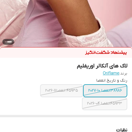
لاک های آنکالر اوریفلیم
برند:
Oriflame
رنگ و تاریخ انقضا
38986 انقضا 10-2027
45935 انقضا 11-2026
45933 انقضا 04-2026
نظرات