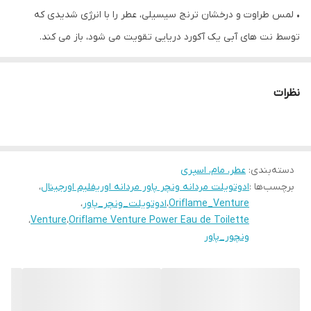
• لمس طراوت و درخشان ترنج سیسیلی، عطر را با انرژی شدیدی که
توسط نت های آبی یک آکورد دریایی تقویت می شود، باز می کند.
• در قلب، هل سیاه تند با نت‌های سبز معطر آویشن قرمز و برگ‌های
بنفشه ترکیب می‌شود.
نظرات
• در پایه، استحکام چوبی نعناع هندی، آمبروکس، و چوب صندل اثری
قانع کننده ایجاد می کند که ماندگار است.
• ونچر پاور رایحه‌ی پر انرژی و رایحه‌ی داغ هل سیاه را به‌عنوان رایحه‌ای
دسته‌بندی
:
عطر، مام، اسپری
تند با جنبه‌های چوبی، خشک و چرمی به تصویر می‌کشد تا یک ویژگی
برچسب‌ها :
ادوتویلت مردانه ونچر پاور مردانه اوریفلیم اورجینال
،
مردانه قوی را تقویت کند.
Oriflame_Venture
،
ادوتویلت_ونچر_پاور
،
• نت ابتدای : ترنج، سیسیلی با طراوت
،
Venture
،
Oriflame Venture Power Eau de Toilette
ونچور_پاور
• نت های قلبی : هل سیاه تند
• نت های پایه : چوبی، پاتچولی
• 100 میل