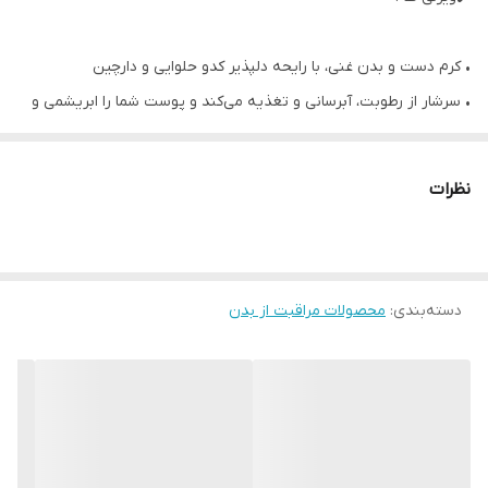
• کرم دست و بدن غنی، با رایحه دلپذیر کدو حلوایی و دارچین
• سرشار از رطوبت، آبرسانی و تغذیه می‌کند و پوست شما را ابریشمی و
نرم می‌سازد.
• فرموله شده با ۹۵٪ مواد اولیه با منشاء طبیعی
نظرات
پوست خشک را مرطوب و تغذیه می‌کند
• با رایحه دلپذیر کدو حلوایی ارگانیک و دارچین
• 150 میل
دسته‌بندی
:
محصولات مراقبت از بدن