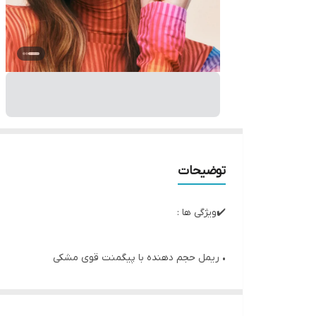
توضیحات
✔️ویژگی ها :
• ریمل حجم دهنده با پیگمنت قوی مشکی
با مژک های بسیار ریز برای دربرگرفتن تک تک مژه ها
• ماندگاری 24 ساعته بدون پخش شدن و بدون ریزش