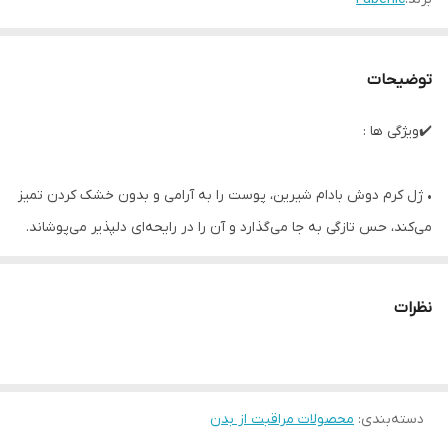
توضیحات
✔️ویژگی ها :
• ژل کرم دوش بادام شیرین، پوست را به آرامی و بدون خشک کردن تمیز
می‌کند، حس تازگی به جا می‌گذارد و آن را در رایحه‌ای دلپذیر می‌پوشاند.
• فرمول مراقبتی برای آبرسانی و تغذیه پوست
• بافت کرمی لطیف
نظرات
• عطر لوکس بادام شیرین به شما کمک می‌کند تا آرامش داشته باشید و
از لحظه لذت ببرید.
• پروتئین‌های شیر پوست را نرم می‌کنند، تجدید آن را تحریک می‌کنند و
دسته‌بندی
:
محصولات مراقبت از بدن
آن را با ریز مغذی‌ های مفید اشباع می‌کنند.