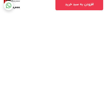
980,000
8
%
افزودن به سبد خرید
900,000
برگشت به بالا
۲۴ ساعته پاسخگوی شما
عزیزان هستیم