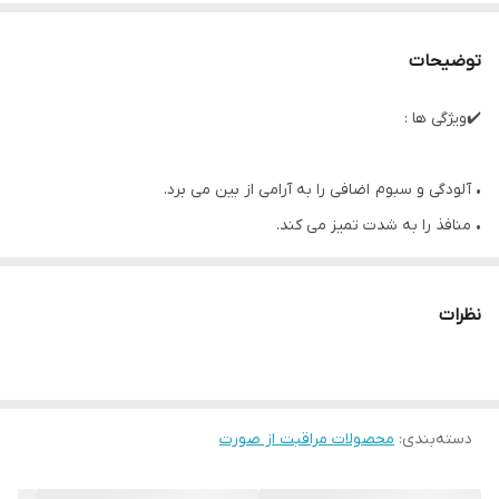
توضیحات
✔️ویژگی‌ ها :
• آلودگی و سبوم اضافی را به آرامی از بین می برد.
• منافذ را به شدت تمیز می کند.
• لک و جای جوش را کاهش می دهد.
• پوست را نرم و مرطوب می کند و از بروز خشکی جلوگیری می کند.
نظرات
• احساس طراوت را به همراه دارد.
• مناسب برای پسران و دختران از 12 سال به بالا
• اسید سالیسیلیک منافذ را تمیز می کند ، با آکنه و نقاط سیاه مبارزه
میکند.
دسته‌بندی
:
محصولات مراقبت از صورت
• سلولهای کراتین شده را تحت فشار قرار می دهد ، تناژ پوست را بهبود