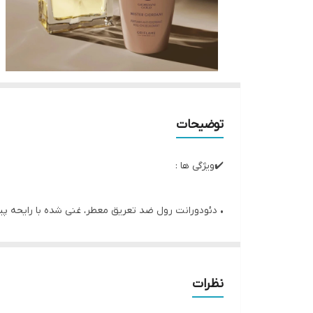
توضیحات
✔️ویژگی ها :
• دئودورانت رول ضد تعریق معطر، غنی شده با رایحه پی
• رایحه‌ای درخشان و پیچیده، ساخته شده با رایحه وتیور
• به سرعت خشک می‌شود و پوست شما را خوشبو می‌کند
• ضد تعریق با محافظت پایدار در برابر بوی بد بدن
نظرات
• مناسب برای ست شدن با جوردانی گلد میستر جوردانی 