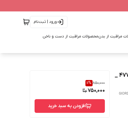
ورود | ثبت‌نام
ت مراقبت از بدن
محصولات مراقبت از دست و ناخن
رول دئودرانت ضدتعریق معطر مردانه میستر جوردانی 47762 _
11
%
850,000
750,000
GIORD
افزودن به سبد خرید