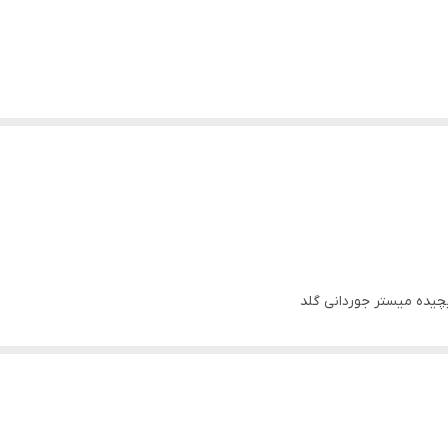
چیده میستر جوردانی گلد
 سرزنده و منحصر به فرد، که تازگی مدرن را به رایحه چوبی و لطیف آن اضافه م
.
گلد