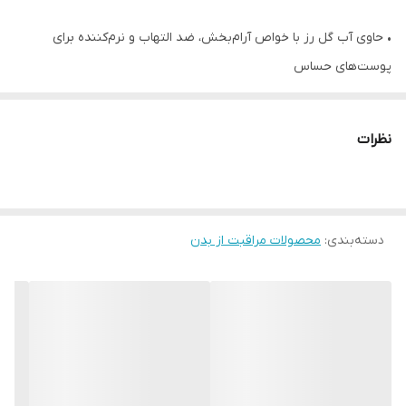
• حاوی آب گل رز با خواص آرام‌بخش، ضد التهاب و نرم‌کننده برای
پوست‌های حساس
• متعادل‌کننده pH طبیعی ناحیه تناسلی، کمک به حفظ تعادل باکتری‌های
مفید
نظرات
• فرمولاسیون ملایم و غیرتحریک‌کننده، مناسب برای استفاده روزانه
• ایجاد حس طراوت و تمیزی در طول روز
• حاوی اسید لاکتیک و پروبیوتیک طبیعی برای محافظت بهتر از ناحیه
واژینال
دسته‌بندی
:
محصولات مراقبت از بدن
• مناسب برای انواع پوست، حتی پوست‌های بسیار حساس
• 300 میل