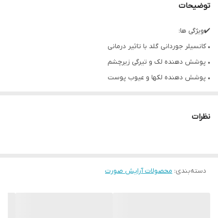
توضیحات
✔️ویژگی ها:
• کانسیلر جوردانی گلد با تاثیر درمانی
• پوشش دهنده لک و تیرگی زیرچشم
• پوشش دهنده لکها و عیوب پوست
• کاهش دهنده چروک و علائم پیری
• آبرسان و شاداب کننده پوست
نظرات
• سبک و با حذب سریع
دسته‌بندی
:
محصولات آرایش صورت