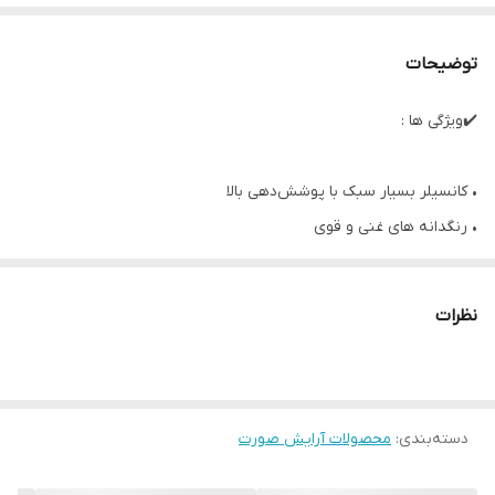
توضیحات
✔️ویژگی ها :
• کانسیلر بسیار سبک با پوشش‌دهی بالا
• رنگدانه های غنی و قوی
• شاداب کننده پوست
• سازگار با رطوبت هوا
نظرات
• ضدآب
• پوشش دهنده تیرگی زیر چشم
• پوشش دهنده لکها و عیوب صورت
دسته‌بندی
:
• ماندگاری بالا تا 30 ساعت
محصولات آرایش صورت
• 5 میل