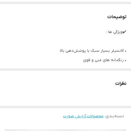
توضیحات
✔️ویژگی ها :
• کانسیلر بسیار سبک با پوشش‌دهی بالا
• رنگدانه های غنی و قوی
• شاداب کننده پوست
• سازگار با رطوبت هوا
نظرات
• ضدآب
• پوشش دهنده تیرگی زیر چشم
• پوشش دهنده لکها و عیوب صورت
دسته‌بندی
:
• ماندگاری بالا تا 30 ساعت
محصولات آرایش صورت
• 5 میل