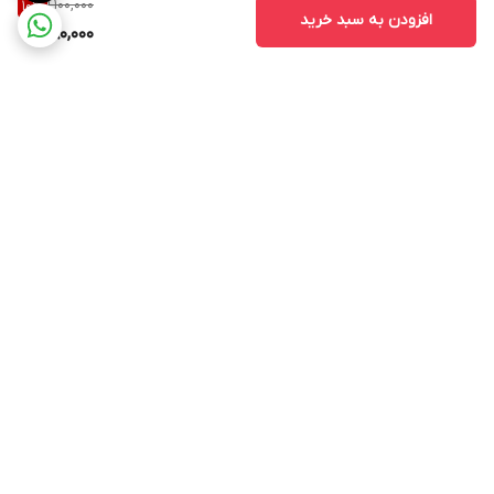
1,100,000
10
%
افزودن به سبد خرید
980,000
برگشت به بالا
۲۴ ساعته پاسخگوی شما
عزیزان هستیم