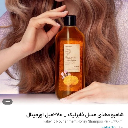
شامپو مغذی عسل فابرلیک _ 380میل اورجینال
Faberlic Nourishment Honey Shampoo 2920 _ 380ml
برند:
Faberlic