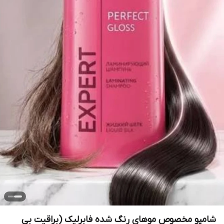
شامپو مخصوص موهای رنگ شده فابرلیک (براقیت بی