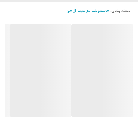
• ابریشم هیدرولیز شده دارای خواص تشکیل لایه محافظ است که یک
دسته‌بندی
:
محصولات مراقبت از مو
لایه محافظ رطوبت ایجاد می‌کند و فوراً ظاهر مو را بهبود می‌بخشد.
• این کمپلکس بیوتکنولوژیکی به شدت ریشه‌های مو را تقویت،
فولیکول‌های مو را انرژی بخشیده و تغذیه می‌کند.
• 400 میل