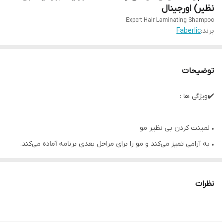
نظیر) اورجینال
Expert Hair Laminating Shampoo
برند:
Faberlic
توضیحات
✔️ویژگی ها :
• لمینت کردن بی نظیر مو
• به آرامی تمیز می‌کند و مو را برای مراحل بعدی برنامه آماده می‌کند.
• درخشندگی را افزایش می‌دهد، مو را نرم‌تر و ابریشمی‌تر می‌کند.
• با استفاده منظم و کامل از تمام محصولات موجود در این برنامه، مو به
نظرات
طور قابل توجهی نرم‌تر و حالت‌پذیرتر می‌شود.
• مناسب برای انواع مو