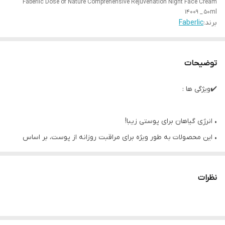
Faberlic Dose of Nature Comprehensive Rejuvenation Night Face Cream
14009 _ 50ml
برند:
Faberlic
توضیحات
✔️ویژگی ها :
• انرژی گیاهان برای پوستی زیبا!
• این محصولات به طور ویژه برای مراقبت روزانه از پوست، بر اساس
عصاره‌های طبیعی منحصر به فرد تقویت شده با بیوآنزیم‌های طبیعی
فرموله شده‌اند.
نظرات
• این کرم شب، پوست را به شدت تغذیه و به آرامی در طول شب ترمیم
می‌کند.
• ظاهر و عمق چین و چروک را کاهش می‌دهد، بافت پوست را بهبود