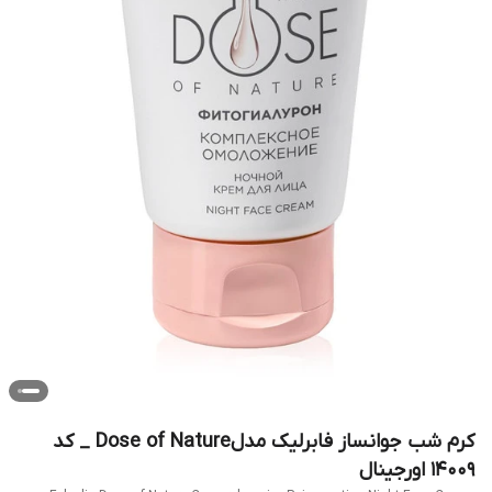
کرم شب جوانساز فابرلیک مدلDose of Nature _ کد
14009 اورجینال