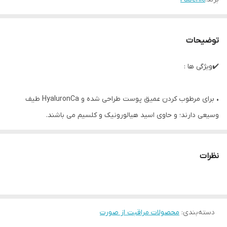
توضیحات
✔️ویژگی ها :
• برای مرطوب کردن عمیق پوست طراحی شده و HyaluronCa طیف
وسیعی دارند؛ و حاوی اسید هیالورونیک و کلسیم می باشند.
• یک فرمول آبرسان قوی با استفاده از سه ماده: اسید هیالورونیک،
کلسیم و ویتامین K2
نظرات
• چرا این ماده خاص؟ چون زمانیکه صحبت از کمبود هیالورونیک و
کلسیم می شود، پوست رنگ طبیعی خود را از دست می دهد، پس جبران
این کمبود بسیار مهم است.
دسته‌بندی
:
• پس با افزودن ویتامین K2 جذب این مواد را بیشتر کرده ایم.
محصولات مراقبت از صورت