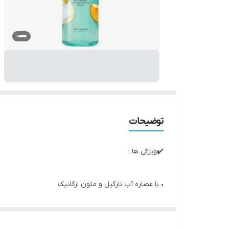
توضیحات
✔️ویژگی ها :
• با عصاره آب نارگیل و ملون ارگانیک
• مرطوب کننده پوست
• با رایحه میوه ای و طراوت بخش و فوق العاده خوشبو