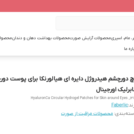
، مام، اسپری
محصولات آرایش صورت
محصولات بهداشت دهان و دندان
محصولا
اره ما
چ دورچشم هیدروژل دایره ای هیالورنکا برای پوست دو
ابرلیک اورجینال
HyaluronCa Circular Hydrogel Patches for Skin around Eyes _121
ند:
Faberlic
ته‌بندی
:
محصولات مراقبت از صورت