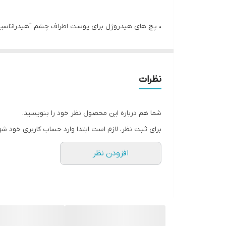
• پچ های هیدروژل برای پوست اطراف چشم "هیدراتاسیو
• به چین و چروک های صاف کمک می کند
• مرطوب کردن پوست ظریف را فراهم می کند
• دایره های تیره را کاهش می دهد و به چهره نگاه استر
نظرات
• اسید هیالورونیک پوست را با رطوبت اشباع می کند و
• کلاژن یک اثر جوان سازی ، ارتجاعی و استحکام پوست 
شما هم درباره این محصول نظر خود را بنویسید.
برای ثبت نظر، لازم است ابتدا وارد حساب کاربری خود شو
افزودن نظر