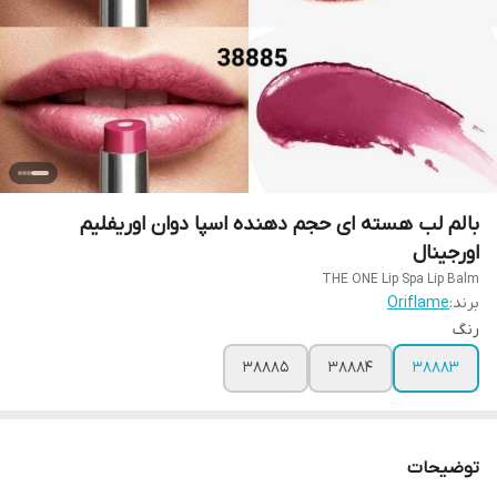
بالم لب هسته ای حجم دهنده اسپا دوان اوریفلیم
اورجینال
THE ONE Lip Spa Lip Balm
برند:
Oriflame
رنگ
38885
38884
38883
توضیحات