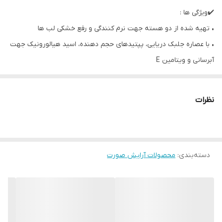
✔️ویژگی ها :
• تهیه شده از دو هسته جهت نرم کنندگی و رفع خشکی لب ها
• با عصاره جلبک دریایی، پپتیدهای حجم دهنده، اسید هیالورونیک جهت
آبرسانی و ویتامین E
• دارای SPF15 برای محافظت از پوست لب و رنگ طبیعی
• ۸ ساعت مراقبت از لبها
نظرات
• افزایش حجم لب
• رطوبت رسانی ب لب ها
• جلوگیری از خشکی یا ترک خوردن لب ها
دسته‌بندی
:
• دارای رنگ ملایم
محصولات آرایش صورت