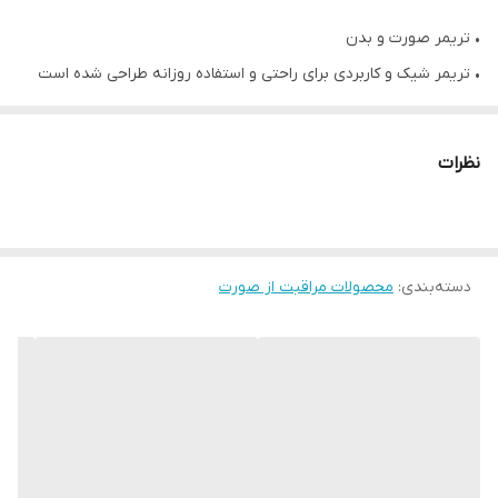
• تریمر صورت و بدن
• تریمر شیک و کاربردی برای راحتی و استفاده روزانه طراحی شده است
• با یک سر صاف کننده چند منظوره، حذف موهای زائد به یک
فرایندبسیار لذت بخش تبدیل می شود.
نظرات
• سری کوچکتر برای اصلاح و فرم دادن به ابروها
• دارای دوسر و دوشانه برای اپیلاسیون کامل صورت و بدن
• جنس از پلاستیک ABS، فولاد ضد زنگ، پلی کربنات
• اندازه 2.6*18 سانتی متر
دسته‌بندی
:
محصولات مراقبت از صورت
• با یک باتری AA کار می کند
• یک دستگاه فوق العاده کاربردی مخصوصا برای مسافرت بدون نیاز به
برق همیشه ظاهری شیک و زیبا و مرتب داشته باشید