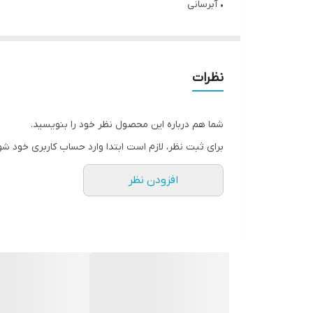
• آبرسانی
• کمک به حفظ تعادل میکروبیوم پوست
• افزایش درخشندگی
• یکنواخت کردن رنگ پوست
نظرات
• کاهش ظاهر خطوط ریز
• صاف‌کنندگی پوست
شما هم درباره این محصول نظر خود را بنویسید.
• افزایش حجم پوست
برای ثبت نظر، لازم است ابتدا وارد حساب کاربری خود شو
• کاهش نمایان بودن منافذ پوست
افزودن نظر
• محافظت در برابر آلودگی های محیطی
• محافظت در برابر اشعه‌های فرابنفش (SPF 25)
• آزمایش شده بالینی، مصرف‌کننده و متخصص پوست
• تیوب ساخته شده با حداقل 25٪ شیشه بازیافتی
• حاوی اکتوئین که مانند هیالورونیک اسید آبرسانی کرده،
• 50 میل