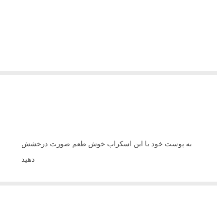
به پوست خود با این اسکراب خوش طعم صورت درخشش
دهید
با الهام از بافت دلپذیر و رایحه مربا توت خانگی ، به پوست
خود درخشش دهید ،
برای احیای پوست و صاف و درخشان نگه داشتن آن