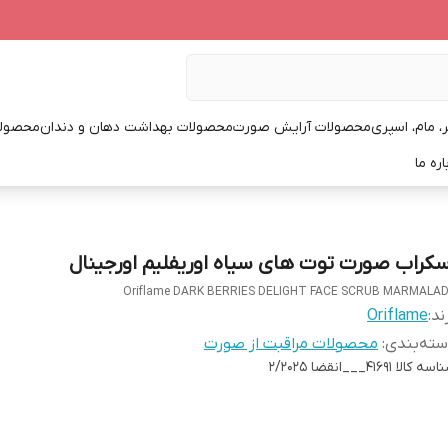
، مام، اسپری
محصولات آرایش صورت
محصولات بهداشت دهان و دندان
محصولا
اره ما
سکراب صورت توت های سیاه اوریفلیم اورجینال
Oriflame DARK BERRIES DELIGHT FACE SCRUB MARMALA
ند:
Oriflame
ته‌بندی
:
محصولات مراقبت از صورت
اسه کالا
41691___انقضا 2/2025