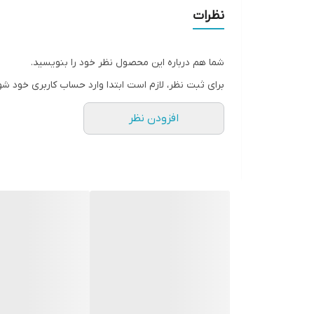
• حجم دهنده و بلند کننده مژه ها
نظرات
• دارای پیگمنت قوی
• حاوی روغن دانه گل آفتابگردان
شما هم درباره این محصول نظر خود را بنویسید.
• تقویت کننده مژه ها
برای ثبت نظر، لازم است ابتدا وارد حساب کاربری خود شو
• بدون ریزش و پخش شدگی
افزودن نظر
• ضد حساسیت
• 8 میل