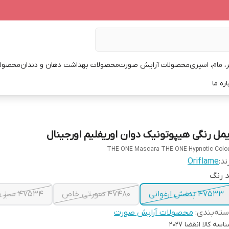
، مام، اسپری
محصولات آرایش صورت
محصولات بهداشت دهان و دندان
محصولا
اره ما
یمل رنگی هیپوتونیک دوان اوریفلیم اورجینال
THE ONE Mascara THE ONE Hypnotic Colo
ند:
Oriflame
 رنگ
47533 بنفش ارغوانی
47480 صورتی خاص
47534 سبز نعنایی
ته‌بندی
:
محصولات آرایش صورت
اسه کالا
انقضا 2027