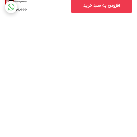
1,100,000
13
%
افزودن به سبد خرید
950,000
برگشت به بالا
۲۴ ساعته پاسخگوی شما
عزیزان هستیم