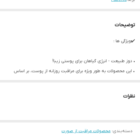
توضیحات
✔️ویژگی ها :
• دوز طبیعت - انرژی گیاهان برای پوستی زیبا!
• این محصولات به طور ویژه برای مراقبت روزانه از پوست، بر اساس
عصاره‌های طبیعی منحصر به فرد تقویت شده با بیوانزیم‌های طبیعی
فرموله شده‌اند.
نظرات
• کرم صورت چند منظوره روزانه به آرامی از صبح تا عصر از پوست شما
مراقبت می‌کند.
• آبرسانی فوری و عمیق را فراهم می‌کند
دسته‌بندی
:
محصولات مراقبت از صورت
• استحکام و خاصیت ارتجاعی پوست را افزایش می‌دهد