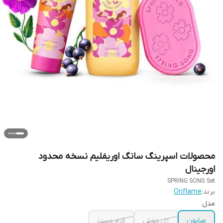
محصولات اسپرینگ سانگ اوریفلیم نسخه محدود
اورجینال
SPRING SONG Set
برند:
Oriflame
مدل
صابون
ژل دوش
کرم دست