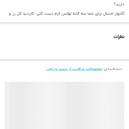
دارید؟
☑️بهار امسال برای شما سه گانه لوکس کرم دست گلی -گاردنیا، گل رز و
یاس را برای شما آماده کرده ایم.
☑️ست ۳ تایی کرم دست با رایحه گل های بهاری
نظرات
☑️مرطوب کننده و مغذی
☑️دست ها را نرم و صاف می کند
وزن هر عدد ۳۰ میل
دسته‌بندی
:
محصولات مراقبت از دست و ناخن