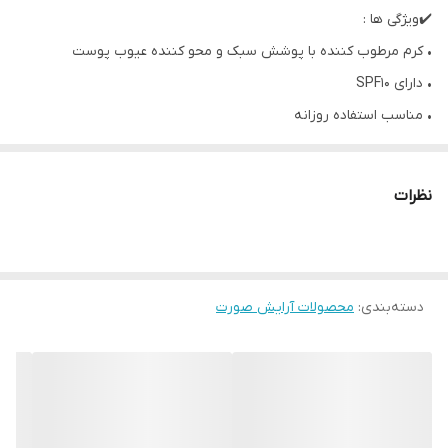
✔️ویژگی ها :
• کرم مرطوب کننده با پوشش سبک و محو کننده عیوب پوست
• دارای SPF10
• مناسب استفاده روزانه
• مناسب همه انواع پوست
• 30 میل
نظرات
• کرم BB Oncoluor مانند یک کرم مرطوب کننده در طول روز رطوبت
لازمه پوست را تأمین کرده و مانع از دی هیدراته شدن آن میشود.
• این کرم با بافت بسیار سبکی که دارد باعث ایجاد حس سنگینی روی
دسته‌بندی
:
محصولات آرایش صورت
پوست نمیشود و میتوان به عنوان پایه آرایش نیز از آن استفاده کرد.
• پوشانندگی و ماندگاری بالای این کرم باعث میشود آرایش در طول روز
بهتر مانده و پخش نشود.