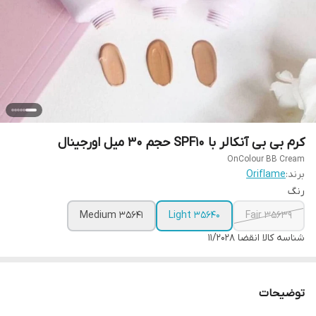
کرم بی بی آنکالر با SPF10 حجم 30 میل اورجینال
OnColour BB Cream
برند:
Oriflame
رنگ
Medium 35641
Light 35640
Fair 35639
شناسه کالا
انقضا ۱۱/۲۰۲۸
توضیحات