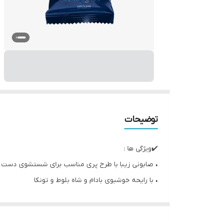
توضیحات
✔️ویژگی ها :
• صابونی زیبا با طرح پری مناسب برای شستشوی دست 
• با رایحه خوشبوی بادام و شاه بلوط و تونکا
• رایحه آکورد شاه بلوط لعاب‌دار، بادام و لوبیا تونکا،
• این صابون جامد، پوست را به آرامی تمیز می‌کند و هر ز