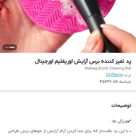
پد تمیز کننده برس آرایش اوریفلیم اورجینال
Makeup Brush Cleaning Mat
برند:
Oriflame
شناسه کالا
45736
توضیحات
✔️ویژگی ها :
• با این پد بافت‌دار که برای جدا کردن آرام آرایش از موهای برس طراحی