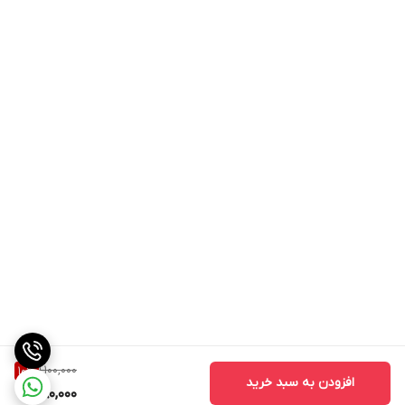
• ایده‌آل برای افزایش پوشش، با تمام فرمول‌ها کار می‌کند: پودر فشرده/
شل، رژگونه و برنزر - و آن را به ابزاری همه‌کاره و چند منظوره برای
آرایش بی‌نقص تبدیل می‌کند.
• ابعاد: طول ۲۱۰ میلی‌متر، ارتفاع ۲۰ میلی‌متر، عمق ۷۰ میلی‌متر
• جزئیات: اندازه: ۱۸ سانتی‌متر. جنس: PBT. آلومینیوم. چوب
1,100,000
10
%
افزودن به سبد خرید
980,000