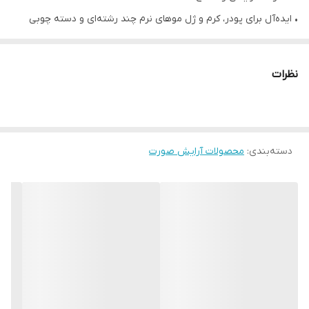
• ایده‌آل برای پودر، کرم و ژل موهای نرم چند رشته‌ای و دسته چوبی
پایدار برس زاویه‌دار می‌تواند برای خط چشم استفاده شود
• دو سر این برس ابروی دو سر ضروری، ترکیبی از یک قرقره برای شکل
نظرات
دادن و مرتب کردن موهای ابرو و یک برس زاویه‌دار برای استفاده دقیق
است که به شما امکان می‌دهد ابروهای خود را به طور کامل مشخص و
فرم دهید تا ظاهری طبیعی و براق داشته باشید
دسته‌بندی
:
محصولات آرایش صورت