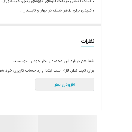
• عینک آفتابی دریفت لنزهای قهوه‌ای رنگی، مینیاتوری، تزئین با
• کلیدی برای ظاهر شیک در بهار و تابستان .
• کاور پارچه ای و پارچه تمیزکننده زرد، طرح دار
نظرات
شما هم درباره این محصول نظر خود را بنویسید.
برای ثبت نظر، لازم است ابتدا وارد حساب کاربری خود شو
افزودن نظر
• درخشش مد پیش رو با این عینک سبک رترو، اور سایز و
• با لنزهای قهوه ای رنگ ، رنگ سفید مایل به یا کرم،تزئی
• بیانگر سبک دهه 70s میلادی،کلیدی برای سبک مدرن
• با کاور زرد و طرح گلی و دستمال فابریک برای تمیز کردن
• جنس : PC ، فلز ، پلی استر و پارچه ،