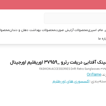
، مام، اسپری
محصولات آرایش صورت
محصولات بهداشت دهان و دندان
محصولا
اره ما
نک آفتابی دریفت رترو _37959 اوریفلیم اورجینال
FASHION-ACCESSORIES Drift Retro Sunglasses 379
ند:
Oriflame
ته‌بندی
:
اکسسوری های اوریفلیم