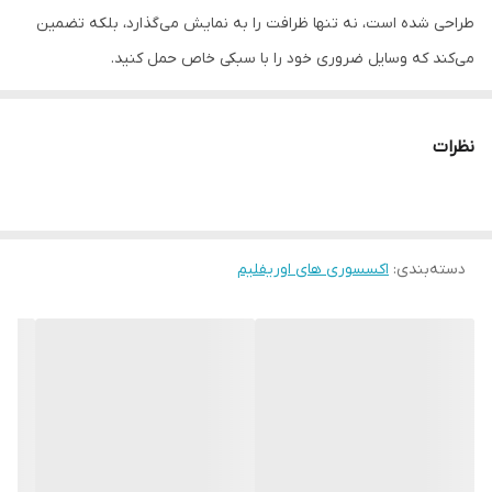
طراحی شده است، نه تنها ظرافت را به نمایش می‌گذارد، بلکه تضمین
می‌کند که وسایل ضروری خود را با سبکی خاص حمل کنید.
• این کیف با یک پاپیون دلربا و یک بند زنجیری طلایی رنگ زیبا تزئین
شده است.
نظرات
• ابعاد: طول ۲۱۰ میلی‌متر، ارتفاع ۴۰ میلی‌متر، عمق ۱۵۰ میلی‌متر
• جزئیات: جنس: PU، پلی‌استر، PP، EVA، آلیاژ روی، نایلون و آهن.
• اندازه: ۲۰ سانتی‌متر در ۱۳.۵ سانتی‌متر در ۵.۳ سانتی‌متر
دسته‌بندی
:
اکسسوری های اوریفلیم