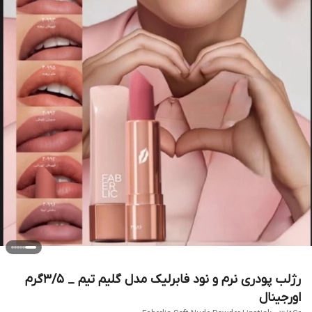
رژلب پودری نرم و نود فابرلیک مدل گلیم تیم _ 3/5گرم
اورجینال