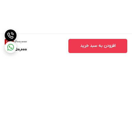
1,200,000
20
%
افزودن به سبد خرید
950,000
برگشت به بالا