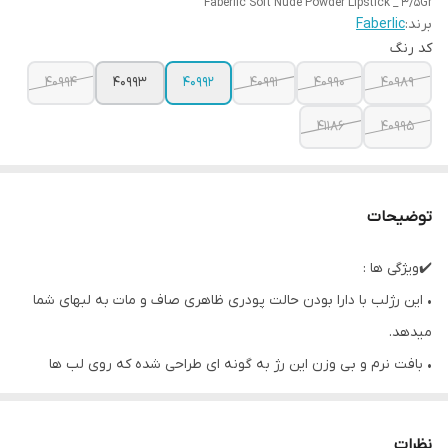
Faberlic Soft Nude Powder Lipstick _ 3/5Gr
برند:
Faberlic
کد رنگ
40994
40993
40992
40991
40990
40989
41186
40995
توضیحات
✔️ویژگی ها :
• این رژلب با دارا بودن حالت پودری ظاهری صاف و مات به لبهای شما
میدهد.
• بافت نرم و بی وزن این رژ به گونه ای طراحی شده که روی لب ها
احساس نمیشود.
• تمرکز ملایم که منجر به صاف و یکدست شدن بصری سطح لب میشود.
نظرات