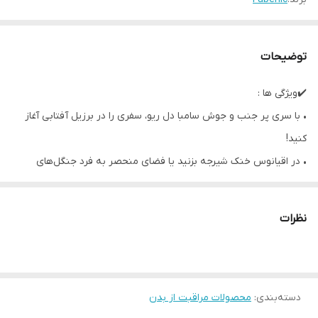
توضیحات
✔️ویژگی ها :
• با سری پر جنب و جوش سامبا دل ریو، سفری را در برزیل آفتابی آغاز
کنید!
• در اقیانوس خنک شیرجه بزنید یا فضای منحصر به فرد جنگل‌های
گرمسیری مرموز و ساحل داغ کوپاکابانا را تجربه کنید. در تابستان غرق
شوید!
نظرات
• ژل دوش ساحلی، حال و هوای کارناوال را ایجاد می‌کند و شما را به
ساحلی آفتابی می‌برد! پوست را به آرامی و بدون خشک کردن تمیز
می‌کند.
دسته‌بندی
:
محصولات مراقبت از بدن