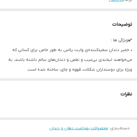
توضیحات
✔️ویژگی ها :
• خمیر دندان سفیدکننده‌ی وایت پلاس به طور خاص برای کسانی که
می‌خواهند لبخندی بی‌عیب و نقص و دندان‌های سالم داشته باشند، به
ویژه برای دوستداران شکلات، قهوه و چای، ساخته شده است.
• سفیدی طبیعی دندان‌ها را برمی‌گرداند
• پلاک را از بین می‌برد و سرعت تشکیل پلاک را کاهش می‌دهد
نظرات
• از میکروفلور سالم دهان پشتیبانی می‌کند
• نفس تازه‌ای ایجاد می‌کند
• در صورت بلع تصادفی ایمن است
دسته‌بندی
:
محصولات بهداشت دهان و دندان
• سیستم پرفکت وایت با گرانول‌های فعال، دندان‌ها را به طور مؤثر و