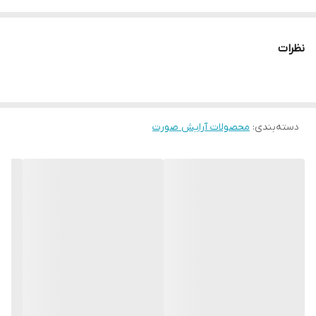
• سری اسفنجی
• فرمول خامه ای و براق
نظرات
• مرطوب کننده لب
• 4میل
دسته‌بندی
:
محصولات آرایش صورت