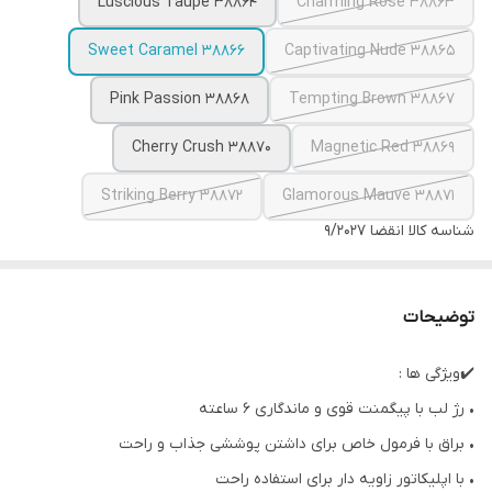
38864 Luscious Taupe
38863 Charming Rose
38866 Sweet Caramel
38865 Captivating Nude
38868 Pink Passion
38867 Tempting Brown
38870 Cherry Crush
38869 Magnetic Red
38872 Striking Berry
38871 Glamorous Mauve
شناسه کالا
انقضا ۹/۲۰۲۷
توضیحات
✔️ویژگی ها :
• رژ لب با پیگمنت قوی و ماندگاری 6 ساعته
• براق با فرمول خاص برای داشتن پوششی جذاب و راحت
• با اپلیکاتور زاویه دار برای استفاده راحت