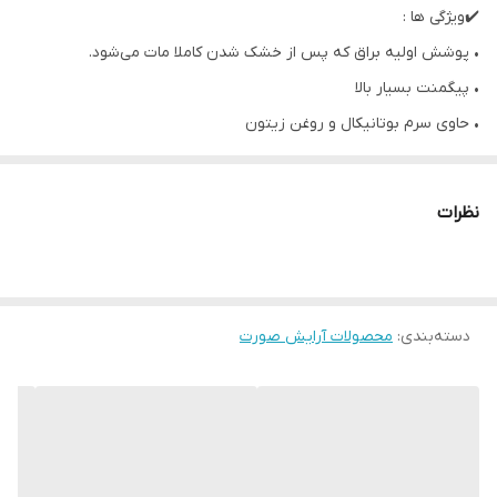
✔️ویژگی ها :
• پوشش اولیه براق که پس از خشک شدن کاملا مات می‌شود.
• پیگمنت بسیار بالا
• حاوی سرم بوتانیکال و روغن زیتون
• حاوی SPF15 برای محافظت از پوست لب
• بافت براق با پایان مات
نظرات
• ماندگاری بالا تا 8 ساعت
• هنگامی که استفاده می شود تا زمانی که خشک نشده مایع براق و بعد
از خشک شدن بافتی مات به خود میگیرد.
دسته‌بندی
:
محصولات آرایش صورت
• در تمام طول روز روی لب میماند. بدون پوسیده و یا ترک ترک شدن
• بافت منحصر بفرد
• ثبت شده در انجمن بین المللی وگان
• 3.5 میل