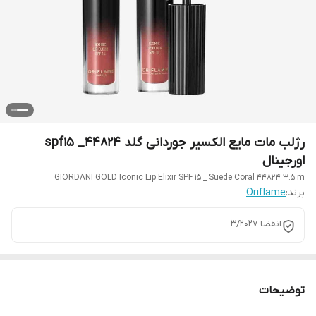
رژلب مات مایع الکسیر جوردانی گلد 44824_ spf15
اورجینال
GIORDANI GOLD Iconic Lip Elixir SPF 15 _ Suede Coral 44824 3.5 m
برند:
Oriflame
انقضا ۳/۲۰۲۷
توضیحات